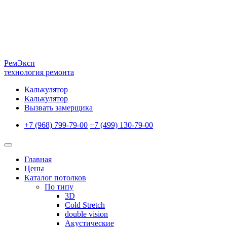
Рем
Эксп
технология ремонта
Калькулятор
Калькулятор
Вызвать замерщика
+7 (968) 799-79-00
+7 (499) 130-79-00
Главная
Цены
Каталог потолков
По типу
3D
Cold Stretch
double vision
Акустические