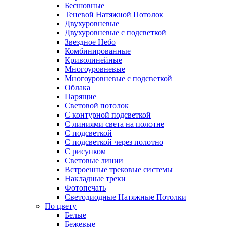
Бесшовные
Теневой Натяжной Потолок
Двухуровневые
Двухуровневые с подсветкой
Звездное Небо
Комбинированные
Криволинейные
Многоуровневые
Многоуровневые с подсветкой
Облака
Парящие
Световой потолок
С контурной подсветкой
С линиями света на полотне
С подсветкой
С подсветкой через полотно
С рисунком
Световые линии
Встроенные трековые системы
Накладные треки
Фотопечать
Светодиодные Натяжные Потолки
По цвету
Белые
Бежевые