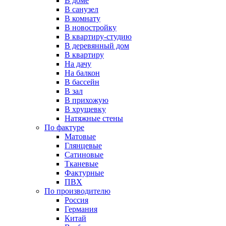
В доме
В санузел
В комнату
В новостройку
В квартиру-студию
В деревянный дом
В квартиру
На дачу
На балкон
В бассейн
В зал
В прихожую
В хрущевку
Натяжные стены
По фактуре
Матовые
Глянцевые
Сатиновые
Тканевые
Фактурные
ПВХ
По производителю
Россия
Германия
Китай