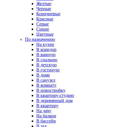
Желтые
Черные
Коричневые
Красные
Серые
Синие
Цветные
По назначению
На кухне
В коридор
В ванную
В спальню
В детскую
В гостиную
В доме
В санузел
В комнату
В новостройку
В квартиру-студию
В деревянный дом
В квартиру
На дачу
На балкон
В бассейн
В зал