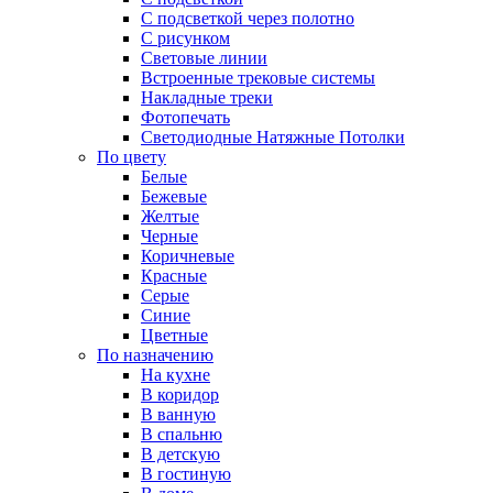
С подсветкой через полотно
С рисунком
Световые линии
Встроенные трековые системы
Накладные треки
Фотопечать
Светодиодные Натяжные Потолки
По цвету
Белые
Бежевые
Желтые
Черные
Коричневые
Красные
Серые
Синие
Цветные
По назначению
На кухне
В коридор
В ванную
В спальню
В детскую
В гостиную