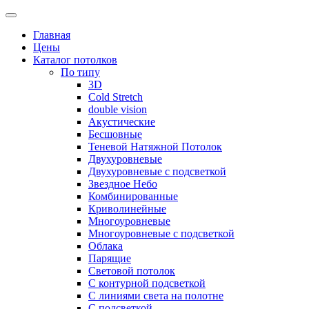
Skip
to
Главная
content
Цены
Каталог потолков
По типу
3D
Cold Stretch
double vision
Акустические
Бесшовные
Теневой Натяжной Потолок
Двухуровневые
Двухуровневые с подсветкой
Звездное Небо
Комбинированные
Криволинейные
Многоуровневые
Многоуровневые с подсветкой
Облака
Парящие
Световой потолок
С контурной подсветкой
С линиями света на полотне
С подсветкой