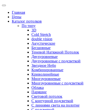
Skip
to
Главная
content
Цены
Каталог потолков
По типу
3D
Cold Stretch
double vision
Акустические
Бесшовные
Теневой Натяжной Потолок
Двухуровневые
Двухуровневые с подсветкой
Звездное Небо
Комбинированные
Криволинейные
Многоуровневые
Многоуровневые с подсветкой
Облака
Парящие
Световой потолок
С контурной подсветкой
С линиями света на полотне
С подсветкой