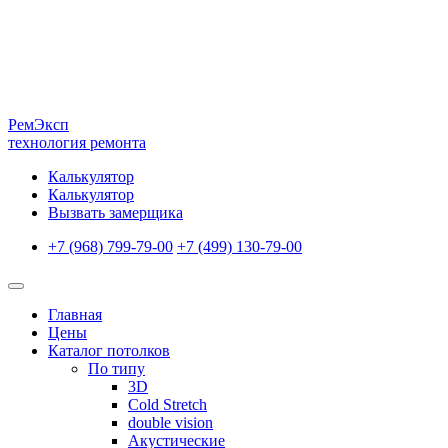
Рем
Эксп
технология ремонта
Калькулятор
Калькулятор
Вызвать замерщика
+7 (968) 799-79-00
+7 (499) 130-79-00
Главная
Цены
Каталог потолков
По типу
3D
Cold Stretch
double vision
Акустические