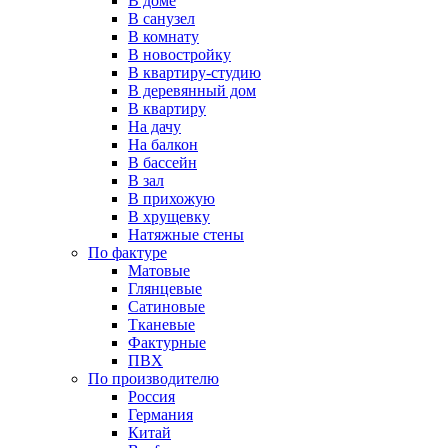
В доме
В санузел
В комнату
В новостройку
В квартиру-студию
В деревянный дом
В квартиру
На дачу
На балкон
В бассейн
В зал
В прихожую
В хрущевку
Натяжные стены
По фактуре
Матовые
Глянцевые
Сатиновые
Тканевые
Фактурные
ПВХ
По производителю
Россия
Германия
Китай