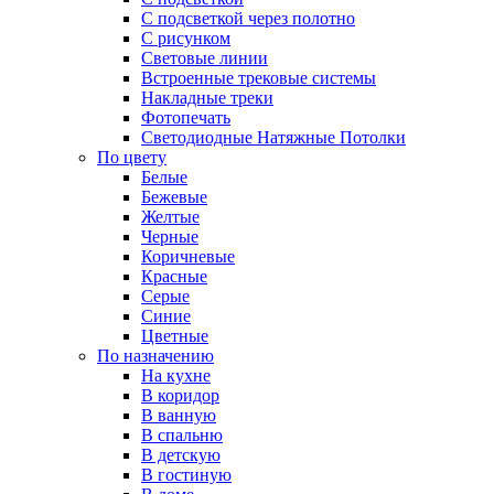
С подсветкой через полотно
С рисунком
Световые линии
Встроенные трековые системы
Накладные треки
Фотопечать
Светодиодные Натяжные Потолки
По цвету
Белые
Бежевые
Желтые
Черные
Коричневые
Красные
Серые
Синие
Цветные
По назначению
На кухне
В коридор
В ванную
В спальню
В детскую
В гостиную