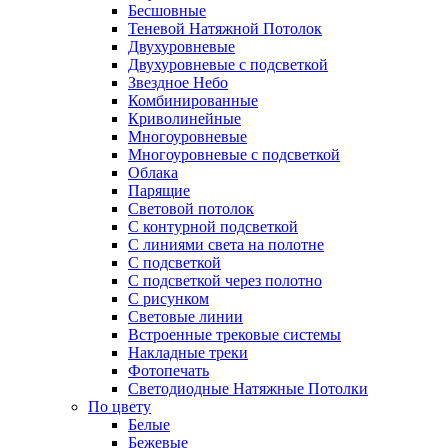
Бесшовные
Теневой Натяжной Потолок
Двухуровневые
Двухуровневые с подсветкой
Звездное Небо
Комбинированные
Криволинейные
Многоуровневые
Многоуровневые с подсветкой
Облака
Парящие
Световой потолок
С контурной подсветкой
С линиями света на полотне
С подсветкой
С подсветкой через полотно
С рисунком
Световые линии
Встроенные трековые системы
Накладные треки
Фотопечать
Светодиодные Натяжные Потолки
По цвету
Белые
Бежевые