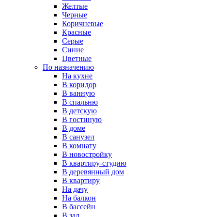
Желтые
Черные
Коричневые
Красные
Серые
Синие
Цветные
По назначению
На кухне
В коридор
В ванную
В спальню
В детскую
В гостиную
В доме
В санузел
В комнату
В новостройку
В квартиру-студию
В деревянный дом
В квартиру
На дачу
На балкон
В бассейн
В зал