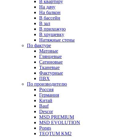
В квартиру
На дачу
На балкон
В бассейн
В зал
В прихожую
В хрущевку
Натяжные стены
По фактуре
Матовые
Глянцевые
Сатиновые
Тканевые
Фактурные
ПВХ
По производителю
Россия
Германия
Китай
Вauf
Descor
MSD PREMIUM
MSD EVOLUTION
Pongs
TEQTUM KM2