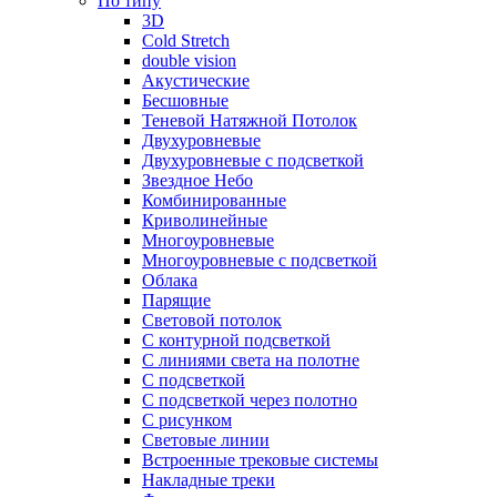
По типу
3D
Cold Stretch
double vision
Акустические
Бесшовные
Теневой Натяжной Потолок
Двухуровневые
Двухуровневые с подсветкой
Звездное Небо
Комбинированные
Криволинейные
Многоуровневые
Многоуровневые с подсветкой
Облака
Парящие
Световой потолок
С контурной подсветкой
С линиями света на полотне
С подсветкой
С подсветкой через полотно
С рисунком
Световые линии
Встроенные трековые системы
Накладные треки