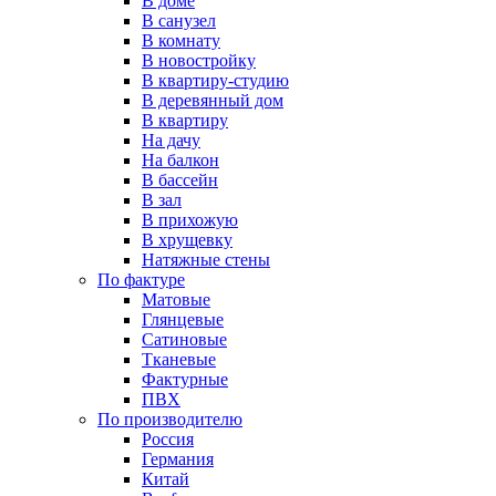
В доме
В санузел
В комнату
В новостройку
В квартиру-студию
В деревянный дом
В квартиру
На дачу
На балкон
В бассейн
В зал
В прихожую
В хрущевку
Натяжные стены
По фактуре
Матовые
Глянцевые
Сатиновые
Тканевые
Фактурные
ПВХ
По производителю
Россия
Германия
Китай