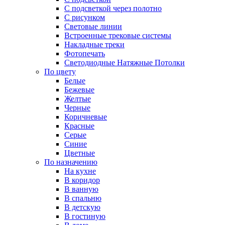
С подсветкой через полотно
С рисунком
Световые линии
Встроенные трековые системы
Накладные треки
Фотопечать
Светодиодные Натяжные Потолки
По цвету
Белые
Бежевые
Желтые
Черные
Коричневые
Красные
Серые
Синие
Цветные
По назначению
На кухне
В коридор
В ванную
В спальню
В детскую
В гостиную