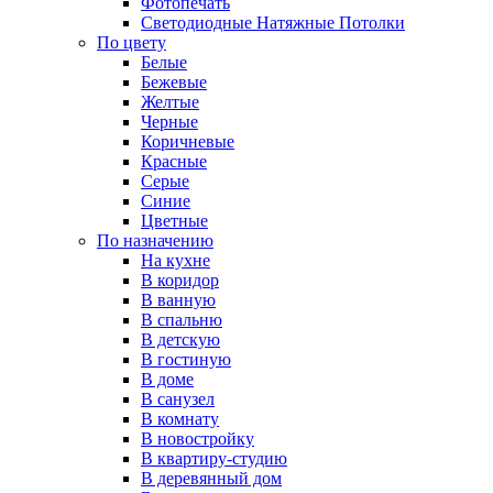
Фотопечать
Светодиодные Натяжные Потолки
По цвету
Белые
Бежевые
Желтые
Черные
Коричневые
Красные
Серые
Синие
Цветные
По назначению
На кухне
В коридор
В ванную
В спальню
В детскую
В гостиную
В доме
В санузел
В комнату
В новостройку
В квартиру-студию
В деревянный дом