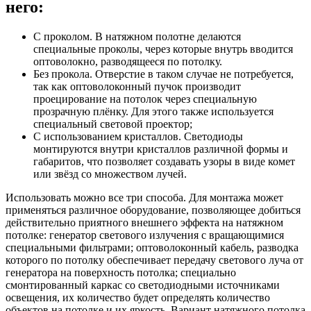
него:
С проколом. В натяжном полотне делаются
специальные проколы, через которые внутрь вводится
оптоволокно, разводящееся по потолку.
Без прокола. Отверстие в таком случае не потребуется,
так как оптоволоконный пучок производит
проецирование на потолок через специальную
прозрачную плёнку. Для этого также используется
специальный световой проектор;
С использованием кристаллов. Светодиоды
монтируются внутри кристаллов различной формы и
габаритов, что позволяет создавать узоры в виде комет
или звёзд со множеством лучей.
Использовать можно все три способа. Для монтажа может
применяться различное оборудование, позволяющее добиться
действительно приятного внешнего эффекта на натяжном
потолке: генератор светового излучения с вращающимися
специальными фильтрами; оптоволоконный кабель, разводка
которого по потолку обеспечивает передачу светового луча от
генератора на поверхность потолка; специально
смонтированный каркас со светодиодными источниками
освещения, их количество будет определять количество
объектов на потолке и их яркость. Вариант натяжного потолка