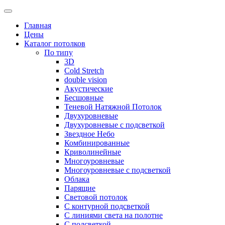
Skip
to
Главная
content
Цены
Каталог потолков
По типу
3D
Cold Stretch
double vision
Акустические
Бесшовные
Теневой Натяжной Потолок
Двухуровневые
Двухуровневые с подсветкой
Звездное Небо
Комбинированные
Криволинейные
Многоуровневые
Многоуровневые с подсветкой
Облака
Парящие
Световой потолок
С контурной подсветкой
С линиями света на полотне
С подсветкой