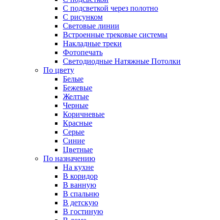
С подсветкой через полотно
С рисунком
Световые линии
Встроенные трековые системы
Накладные треки
Фотопечать
Светодиодные Натяжные Потолки
По цвету
Белые
Бежевые
Желтые
Черные
Коричневые
Красные
Серые
Синие
Цветные
По назначению
На кухне
В коридор
В ванную
В спальню
В детскую
В гостиную