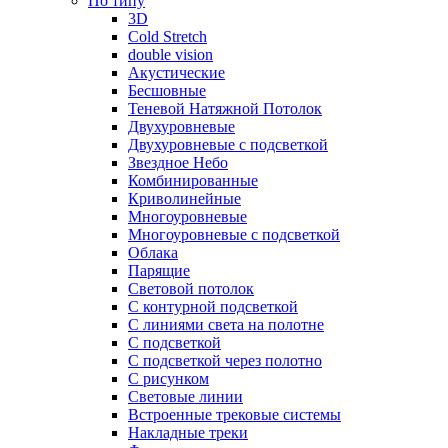
По типу
3D
Cold Stretch
double vision
Акустические
Бесшовные
Теневой Натяжной Потолок
Двухуровневые
Двухуровневые с подсветкой
Звездное Небо
Комбинированные
Криволинейные
Многоуровневые
Многоуровневые с подсветкой
Облака
Парящие
Световой потолок
С контурной подсветкой
С линиями света на полотне
С подсветкой
С подсветкой через полотно
С рисунком
Световые линии
Встроенные трековые системы
Накладные треки