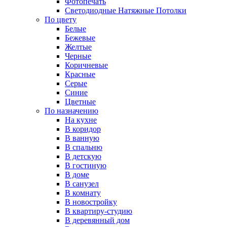
Фотопечать
Светодиодные Натяжные Потолки
По цвету
Белые
Бежевые
Желтые
Черные
Коричневые
Красные
Серые
Синие
Цветные
По назначению
На кухне
В коридор
В ванную
В спальню
В детскую
В гостиную
В доме
В санузел
В комнату
В новостройку
В квартиру-студию
В деревянный дом