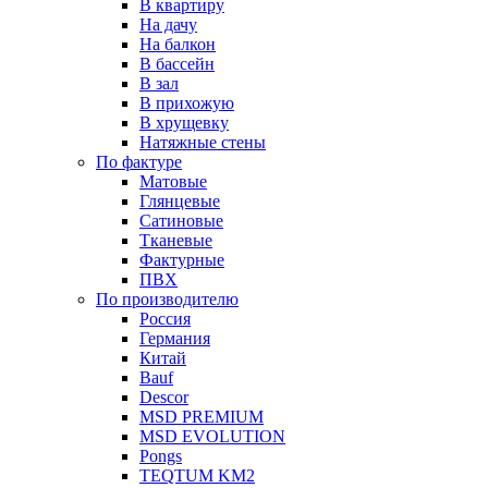
В квартиру
На дачу
На балкон
В бассейн
В зал
В прихожую
В хрущевку
Натяжные стены
По фактуре
Матовые
Глянцевые
Сатиновые
Тканевые
Фактурные
ПВХ
По производителю
Россия
Германия
Китай
Вauf
Descor
MSD PREMIUM
MSD EVOLUTION
Pongs
TEQTUM KM2