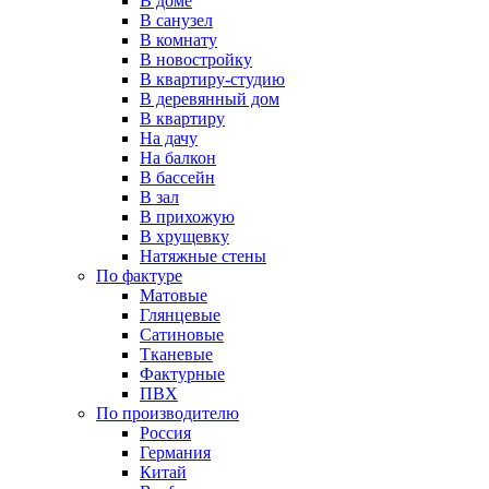
В доме
В санузел
В комнату
В новостройку
В квартиру-студию
В деревянный дом
В квартиру
На дачу
На балкон
В бассейн
В зал
В прихожую
В хрущевку
Натяжные стены
По фактуре
Матовые
Глянцевые
Сатиновые
Тканевые
Фактурные
ПВХ
По производителю
Россия
Германия
Китай