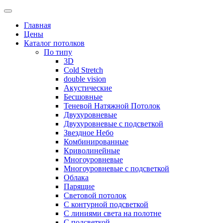
Skip
to
Главная
content
Цены
Каталог потолков
По типу
3D
Cold Stretch
double vision
Акустические
Бесшовные
Теневой Натяжной Потолок
Двухуровневые
Двухуровневые с подсветкой
Звездное Небо
Комбинированные
Криволинейные
Многоуровневые
Многоуровневые с подсветкой
Облака
Парящие
Световой потолок
С контурной подсветкой
С линиями света на полотне
С подсветкой