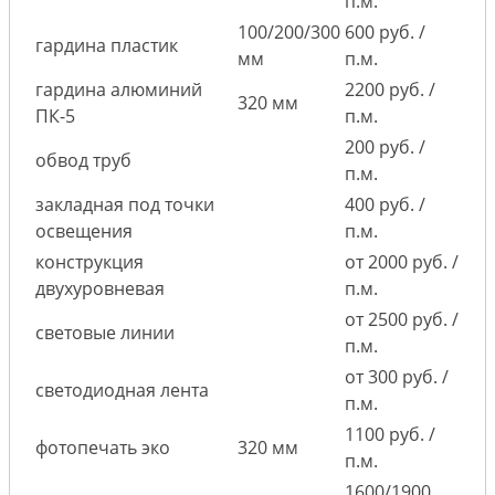
п.м.
100/200/300
600 руб. /
гардина пластик
мм
п.м.
гардина алюминий
2200 руб. /
320 мм
ПК-5
п.м.
200 руб. /
обвод труб
п.м.
закладная под точки
400 руб. /
освещения
п.м.
конструкция
от 2000 руб. /
двухуровневая
п.м.
от 2500 руб. /
световые линии
п.м.
от 300 руб. /
светодиодная лента
п.м.
1100 руб. /
фотопечать эко
320 мм
п.м.
1600/1900