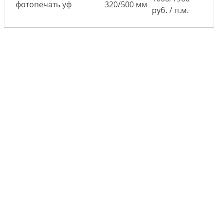
фотопечать уф
320/500 мм
руб. / п.м.