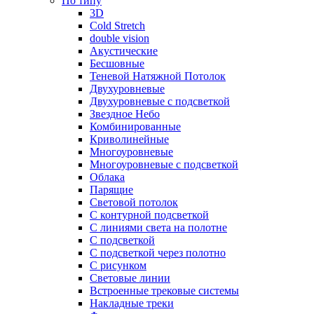
По типу
3D
Cold Stretch
double vision
Акустические
Бесшовные
Теневой Натяжной Потолок
Двухуровневые
Двухуровневые с подсветкой
Звездное Небо
Комбинированные
Криволинейные
Многоуровневые
Многоуровневые с подсветкой
Облака
Парящие
Световой потолок
С контурной подсветкой
С линиями света на полотне
С подсветкой
С подсветкой через полотно
С рисунком
Световые линии
Встроенные трековые системы
Накладные треки