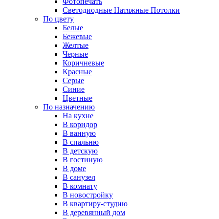
Фотопечать
Светодиодные Натяжные Потолки
По цвету
Белые
Бежевые
Желтые
Черные
Коричневые
Красные
Серые
Синие
Цветные
По назначению
На кухне
В коридор
В ванную
В спальню
В детскую
В гостиную
В доме
В санузел
В комнату
В новостройку
В квартиру-студию
В деревянный дом