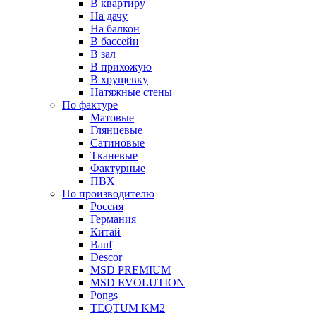
В квартиру
На дачу
На балкон
В бассейн
В зал
В прихожую
В хрущевку
Натяжные стены
По фактуре
Матовые
Глянцевые
Сатиновые
Тканевые
Фактурные
ПВХ
По производителю
Россия
Германия
Китай
Вauf
Descor
MSD PREMIUM
MSD EVOLUTION
Pongs
TEQTUM KM2