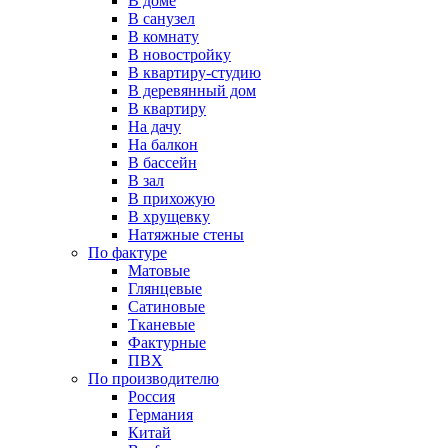
В доме
В санузел
В комнату
В новостройку
В квартиру-студию
В деревянный дом
В квартиру
На дачу
На балкон
В бассейн
В зал
В прихожую
В хрущевку
Натяжные стены
По фактуре
Матовые
Глянцевые
Сатиновые
Тканевые
Фактурные
ПВХ
По производителю
Россия
Германия
Китай