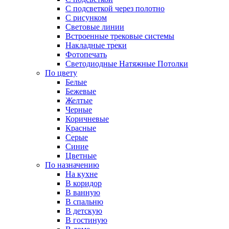
С подсветкой через полотно
С рисунком
Световые линии
Встроенные трековые системы
Накладные треки
Фотопечать
Светодиодные Натяжные Потолки
По цвету
Белые
Бежевые
Желтые
Черные
Коричневые
Красные
Серые
Синие
Цветные
По назначению
На кухне
В коридор
В ванную
В спальню
В детскую
В гостиную